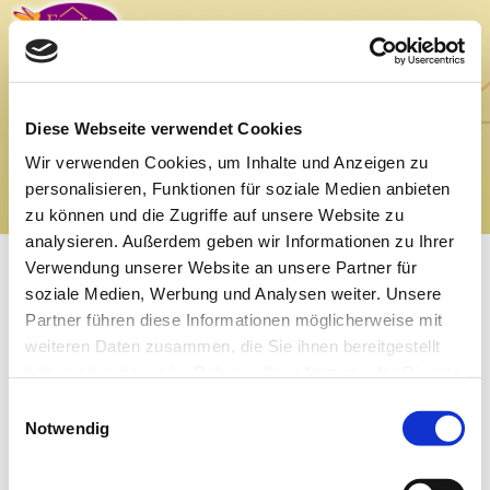
Flügelchen ambulante Kinderkrankenpflege •
Inhaberin Christine
Thom-Forde
Milchstraße 57 | 21683 Stade-Bützfleth | Tel.
04146 9287901
| Fax.
04146 9287903
E-Mail:
info@fluegelchen-stade.de
|
www.fluegelchen-stade.de
Diese Webseite verwendet Cookies
Impressum
|
Datenschutz
Wir verwenden Cookies, um Inhalte und Anzeigen zu
personalisieren, Funktionen für soziale Medien anbieten
zu können und die Zugriffe auf unsere Website zu
analysieren. Außerdem geben wir Informationen zu Ihrer
Verwendung unserer Website an unsere Partner für
soziale Medien, Werbung und Analysen weiter. Unsere
Partner führen diese Informationen möglicherweise mit
weiteren Daten zusammen, die Sie ihnen bereitgestellt
haben oder die sie im Rahmen Ihrer Nutzung der Dienste
gesammelt haben.
Einwilligungsauswahl
Notwendig