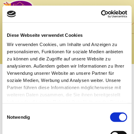
Flügelchen ambulante Kinderkrankenpflege •
Inhaberin Christine
Thom-Forde
Milchstraße 57 | 21683 Stade-Bützfleth | Tel.
04146 9287901
| Fax.
04146 9287903
E-Mail:
info@fluegelchen-stade.de
|
www.fluegelchen-stade.de
Diese Webseite verwendet Cookies
Impressum
|
Datenschutz
Wir verwenden Cookies, um Inhalte und Anzeigen zu
personalisieren, Funktionen für soziale Medien anbieten
zu können und die Zugriffe auf unsere Website zu
analysieren. Außerdem geben wir Informationen zu Ihrer
Verwendung unserer Website an unsere Partner für
soziale Medien, Werbung und Analysen weiter. Unsere
Partner führen diese Informationen möglicherweise mit
weiteren Daten zusammen, die Sie ihnen bereitgestellt
haben oder die sie im Rahmen Ihrer Nutzung der Dienste
gesammelt haben.
Einwilligungsauswahl
Notwendig